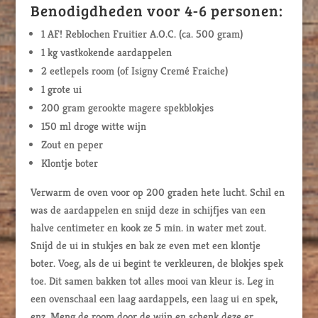
Benodigdheden voor 4-6 personen:
1 AF! Reblochen Fruitier A.O.C. (ca. 500 gram)
1 kg vastkokende aardappelen
2 eetlepels room (of Isigny Cremé Fraiche)
1 grote ui
200 gram gerookte magere spekblokjes
150 ml droge witte wijn
Zout en peper
Klontje boter
Verwarm de oven voor op 200 graden hete lucht. Schil en
was de aardappelen en snijd deze in schijfjes van een
halve centimeter en kook ze 5 min. in water met zout.
Snijd de ui in stukjes en bak ze even met een klontje
boter. Voeg, als de ui begint te verkleuren, de blokjes spek
toe. Dit samen bakken tot alles mooi van kleur is. Leg in
een ovenschaal een laag aardappels, een laag ui en spek,
enz. Meng de room door de wijn en schenk deze er