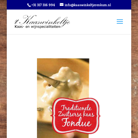
+31 317 316 994
info@kaaswinkeltjerenkum.nl